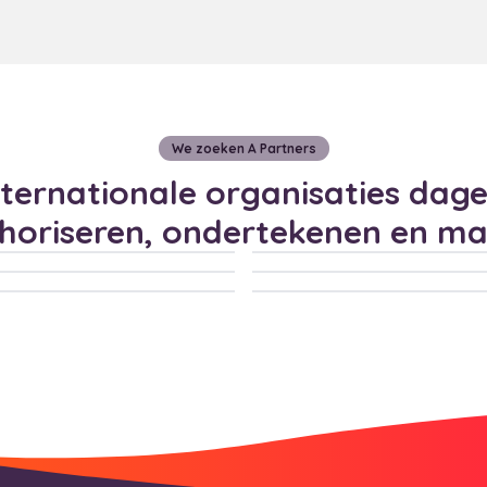
We zoeken A Partners
ternationale organisaties dagel
thoriseren, ondertekenen en m