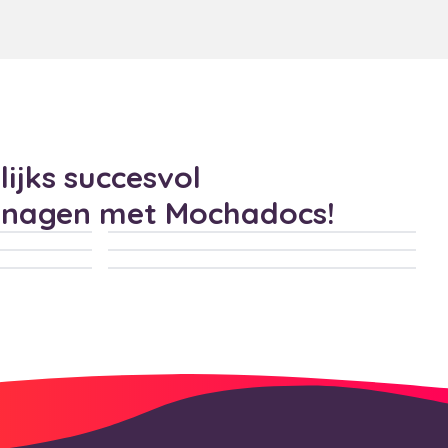
ijks succesvol
anagen met Mochadocs!