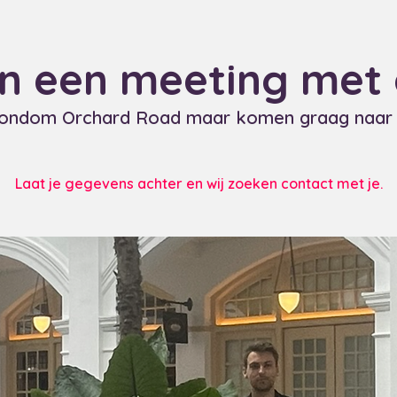
n een meeting met
rondom Orchard Road maar komen graag naar 
Laat je gegevens achter en wij zoeken contact met je.