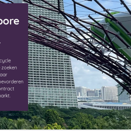
pore
r
cycle
e zoeken
naar
 bevorderen
ontract
arkt.