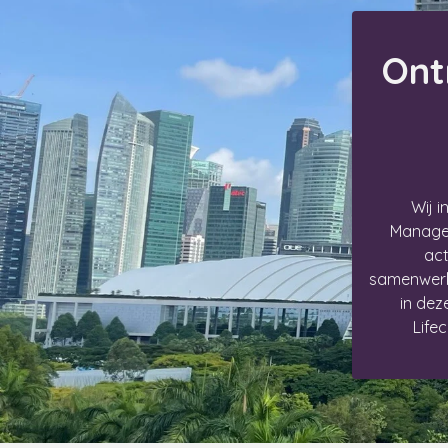
Ont
Wij 
Managem
act
samenwerki
in dez
Life